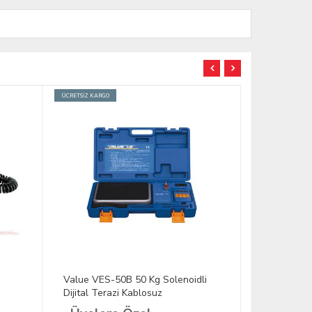
ÜCRETSİZ KARGO
Value VES-50B 50 Kg Solenoidli
Value VRS-5
Dijital Terazi Kablosuz
Terazi Kab