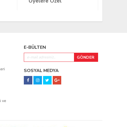
Üyelere Özel
Üyeler
E-BÜLTEN
eri
SOSYAL MEDYA
i ve