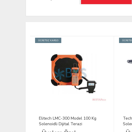
ÜCRETSİZ KARGO
ÜCRETS
k 25 Kg
Elitech LMC-300 Model 100 Kg
Tech
Solenoidli Dijital Terazi
Solen