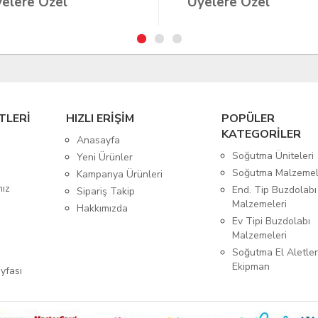
elere Özel
Üyelere Özel
TLERİ
HIZLI ERİŞİM
POPÜLER
KATEGORİLER
Anasayfa
Soğutma Üniteleri
Yeni Ürünler
Soğutma Malzemel
Kampanya Ürünleri
mız
End. Tip Buzdolabı
Sipariş Takip
Malzemeleri
Hakkımızda
Ev Tipi Buzdolabı
Malzemeleri
Soğutma El Aletler
Ekipman
yfası