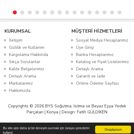
KURUMSAL
MÜŞTERİ HİZMETLERİ
İletişim
Sosyal Medya Hesaplarımız
Gizlilik ve Kullanım
Üye Girişi
Kargolama Hakkında
Banka Hesaplarımız
Sıkça Sorulanlar
Katalog ve Fiyat Listelerimiz
Kalite Belgelerimiz
Detaylı Arama
Detaylı Arama
Garanti ve İade
Markalarımız
Online Ödeme Sayfası
Hakkımızda
Copyrights © 2026 BYS Soğutma, Isıtma ve Beyaz Eşya Yedek
Parçaları | Konya | Design: Fatih GÜLDİKEN
Bu site size daha iyi bir deneyim sunmak için tarayıcı çerezlerini
Onaylıyorum
kullanır.
Anasayfa
Üye Girişi
Sepetim
Sipariş Takibi
İletişim