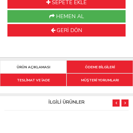
SEPETE EKLE
HEMEN AL
GERİ DÖN
ÜRÜN AÇIKLAMASI
ÖDEME BİLGİLERİ
TESLİMAT VE İADE
MÜŞTERİ YORUMLARI
İLGİLİ ÜRÜNLER