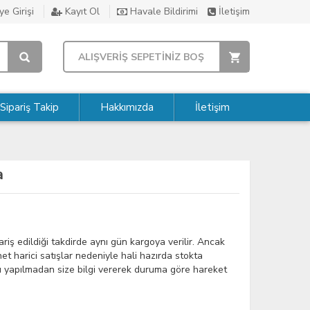
e Girişi
Kayıt Ol
Havale Bildirimi
İletişim
ALIŞVERİŞ SEPETİNİZ BOŞ
Sipariş Takip
Hakkımızda
İletişim
a
riş edildiği takdirde aynı gün kargoya verilir. Ancak
t harici satışlar nedeniyle hali hazırda stokta
şı yapılmadan size bilgi vererek duruma göre hareket