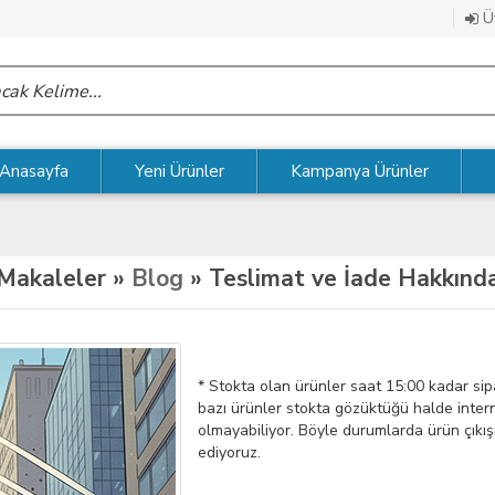
Üy
Anasayfa
Yeni Ürünler
Kampanya Ürünler
Makaleler »
Blog
» Teslimat ve İade Hakkınd
* Stokta olan ürünler saat 15:00 kadar sipa
bazı ürünler stokta gözüktüğü halde interne
olmayabiliyor. Böyle durumlarda ürün çıkı
ediyoruz.