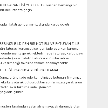
ÜN GARANTİSİ YOKTUR. Bu yüzden herhangi bir
izimle irtibata geçin.
yada Hatalı gönderimimiz dışında kargo ücreti
EBİNİZİ BİLDİREN BİR NOT EKİ VE FATURANIZ İLE
ün faturası kurumsal ise, geri iade ederken kurumun
te göndermeniz gerekmektedir. İade faturası, kargo payı
eklinde ) kesilmelidir. Faturası kurumlar adına
I kesilmediği takdirde tamamlanamayacaktır.
 TEBLİĞİ UYARINCA YENİ UYGULAMA!
duğunuz ürünü iade ederken elinizde bulunan firmamıza
eri eksiksiz olarak doldurduktan sonra imzalayarak ürün
tedir. Aksi takdirde iade işleminiz
ağıdaki gibidir;
 bir müşteri tarafından satın alınamayacak durumda olan