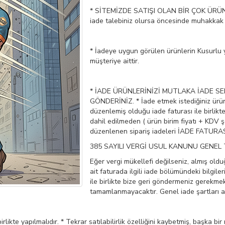
* SİTEMİZDE SATIŞI OLAN BİR ÇOK ÜRÜN
iade talebiniz olursa öncesinde muhakkak b
* İadeye uygun görülen ürünlerin Kusurlu 
müşteriye aittir.
* İADE ÜRÜNLERİNİZİ MUTLAKA İADE SEB
GÖNDERİNİZ. * İade etmek istediğiniz ürün
düzenlemiş olduğu iade faturası ile birlik
dahil edilmeden ( ürün birim fiyatı + KDV ş
düzenlenen sipariş iadeleri İADE FATURAS
385 SAYILI VERGİ USUL KANUNU GENEL
Eğer vergi mükellefi değilseniz, almış ol
ait faturada ilgili iade bölümündeki bilgil
ile birlikte bize geri göndermeniz gerekmek
tamamlanmayacaktır. Genel iade şartları aş
birlikte yapılmalıdır. * Tekrar satılabilirlik özelliğini kaybetmiş, başka