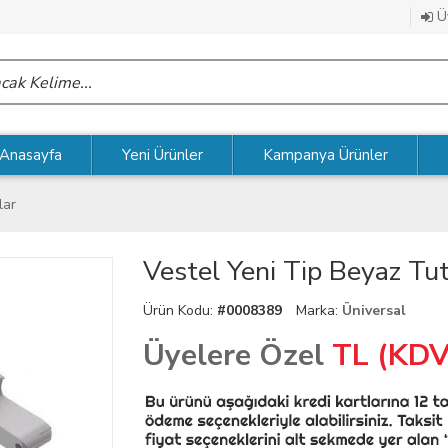
Üy
Anasayfa
Yeni Ürünler
Kampanya Ürünler
lar
Vestel Yeni Tip Beyaz 
Ürün Kodu:
#0008389
Marka:
Üniversal
Üyelere Özel
TL (KDV