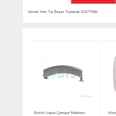
Vestel Yeni Tip Beyaz Tutamak 42077366
 42023901
Bosch Logixx Çamaşır Makinesi
Altu