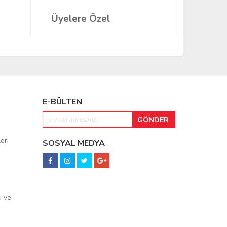
(28397803
Üyelere Özel
Üyeler
E-BÜLTEN
eri
SOSYAL MEDYA
i ve