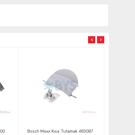
400
Bosch Maxx Kısa Tutamak 483087
Arçelik Tu