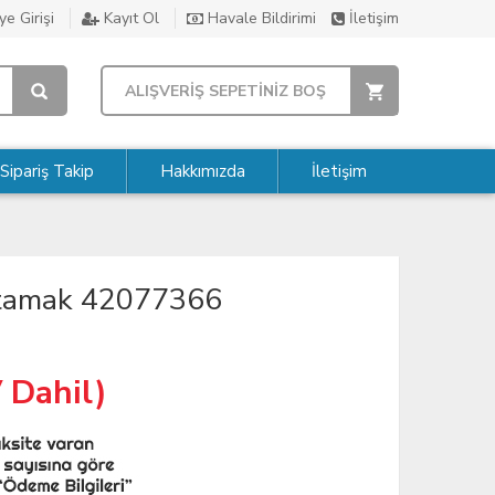
e Girişi
Kayıt Ol
Havale Bildirimi
İletişim
ALIŞVERİŞ SEPETİNİZ BOŞ
Sipariş Takip
Hakkımızda
İletişim
Tutamak 42077366
 Dahil)