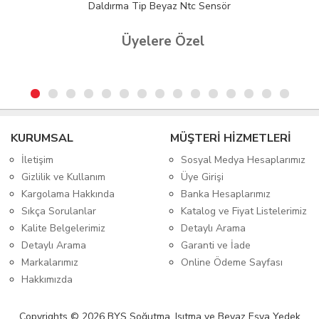
Daldırma Tip Beyaz Ntc Sensör
Üyelere Özel
KURUMSAL
MÜŞTERİ HİZMETLERİ
İletişim
Sosyal Medya Hesaplarımız
Gizlilik ve Kullanım
Üye Girişi
Kargolama Hakkında
Banka Hesaplarımız
Sıkça Sorulanlar
Katalog ve Fiyat Listelerimiz
Kalite Belgelerimiz
Detaylı Arama
Detaylı Arama
Garanti ve İade
Markalarımız
Online Ödeme Sayfası
Hakkımızda
Copyrights © 2026 BYS Soğutma, Isıtma ve Beyaz Eşya Yedek