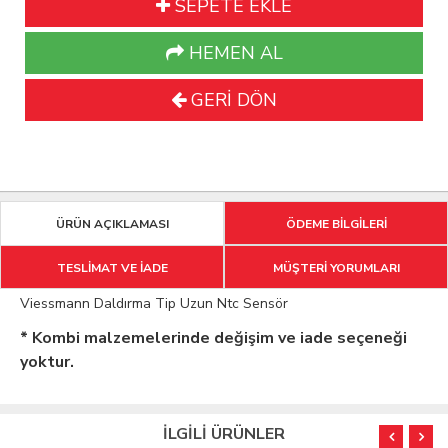
SEPETE EKLE
HEMEN AL
GERİ DÖN
ÜRÜN AÇIKLAMASI
ÖDEME BİLGİLERİ
TESLİMAT VE İADE
MÜŞTERİ YORUMLARI
Viessmann Daldırma Tip Uzun Ntc Sensör
* Kombi malzemelerinde değişim ve iade seçeneği
yoktur.
İLGİLİ ÜRÜNLER