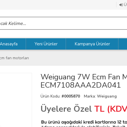
Üy
Anasayfa
Yeni Ürünler
Kampanya Ürünler
cm fan motorları
Weiguang 7W Ecm Fan M
ECM7108AAA2DA041
Ürün Kodu:
#0005870
Marka:
Weiguang
Üyelere Özel
TL (KDV