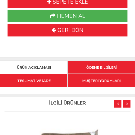
SEPETE EKLE
HEMEN AL
GERİ DÖN
ÜRÜN AÇIKLAMASI
ÖDEME BİLGİLERİ
TESLİMAT VE İADE
MÜŞTERİ YORUMLARI
İLGİLİ ÜRÜNLER