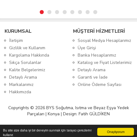
KURUMSAL
MÜŞTERİ HİZMETLERİ
İletişim
Sosyal Medya Hesaplarımız
Gizlilik ve Kullanım
Üye Girişi
Kargolama Hakkında
Banka Hesaplarımız
Sıkça Sorulanlar
Katalog ve Fiyat Listelerimiz
Kalite Belgelerimiz
Detaylı Arama
Detaylı Arama
Garanti ve İade
Markalarımız
Online Ödeme Sayfası
Hakkımızda
Copyrights © 2026 BYS Soğutma, Isıtma ve Beyaz Eşya Yedek
Parçaları | Konya | Design: Fatih GÜLDİKEN
Bu site size daha iyi bir deneyim sunmak için tarayıcı çerezlerini
Onaylıyorum
kullanır.
Anasayfa
Üye Girişi
Sepetim
Sipariş Takibi
İletişim