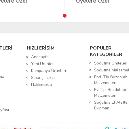
elere Özel
Üyelere Özel
TLERİ
HIZLI ERİŞİM
POPÜLER
KATEGORİLER
Anasayfa
Soğutma Üniteleri
Yeni Ürünler
Soğutma Malzemel
Kampanya Ürünleri
mız
End. Tip Buzdolabı
Sipariş Takip
Malzemeleri
Hakkımızda
Ev Tipi Buzdolabı
Malzemeleri
Soğutma El Aletler
Ekipman
yfası