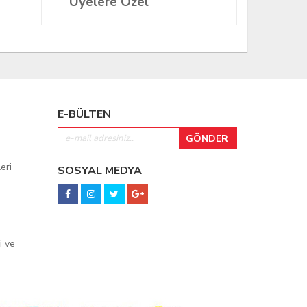
Üyelere Özel
Üyeler
E-BÜLTEN
eri
SOSYAL MEDYA
i ve