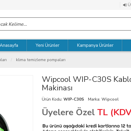
Üy
Anasayfa
Yeni Ürünler
Kampanya Ürünler
ları
klima temizleme pompaları
Wipcool WIP-C30S Kablo
Makinası
Ürün Kodu:
WIP-C30S
Marka:
Wipcool
Üyelere Özel
TL (KDV