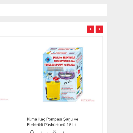
Klima İlaç Pompası Şarjlı ve
Klima İlaç 
Elektrikli Püskürtücü 16 Lt