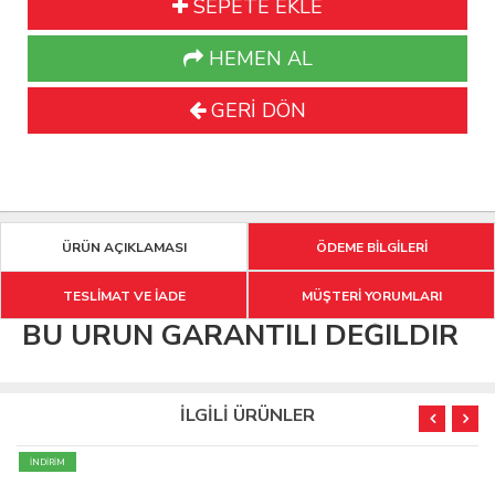
SEPETE EKLE
HEMEN AL
GERİ DÖN
ÜRÜN AÇIKLAMASI
ÖDEME BİLGİLERİ
TESLİMAT VE İADE
MÜŞTERİ YORUMLARI
BU ÜRÜN GARANTİLİ DEĞİLDİR
İLGİLİ ÜRÜNLER
İNDİRİM