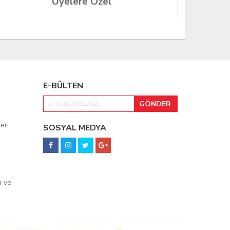
Üyelere Özel
Üyeler
E-BÜLTEN
eri
SOSYAL MEDYA
i ve