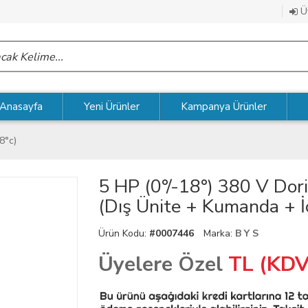
Üy
Anasayfa
Yeni Ürünler
Kampanya Ürünler
18°c)
5 HP (0°/-18°) 380 V Do
(Dış Ünite + Kumanda + İ
Ürün Kodu:
#0007446
Marka:
B Y S
Üyelere Özel
TL (KDV