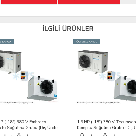
İLGİLİ ÜRÜNLER
İZ KARGO
ÜCRETSİZ KARGO
HP (-18°) 380 V Embraco
1,5 HP (-18°) 380 V Tecumseh
.lü Soğutma Grubu (Dış Ünite
Komp.lü Soğutma Grubu (Dış Ü
manda + İç Ünite)
+ Kumanda + İç Ünite)