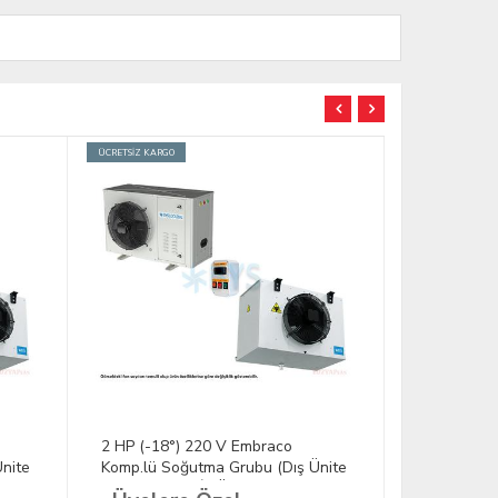
ÜCRETSİZ KARGO
ÜCRETSİZ KARGO
2 HP (-18°) 220 V Embraco
2 HP (-18°
nite
Komp.lü Soğutma Grubu (Dış Ünite
Komp.lü So
+ Kumanda + İç Ünite)
+ Kumanda 