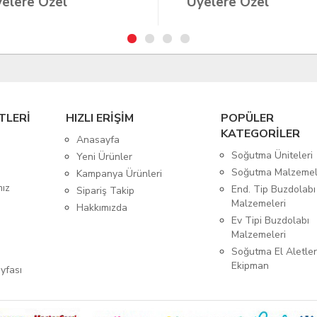
elere Özel
Üyelere Özel
TLERİ
HIZLI ERİŞİM
POPÜLER
KATEGORİLER
Anasayfa
Soğutma Üniteleri
Yeni Ürünler
Soğutma Malzemel
Kampanya Ürünleri
mız
End. Tip Buzdolabı
Sipariş Takip
Malzemeleri
Hakkımızda
Ev Tipi Buzdolabı
Malzemeleri
Soğutma El Aletler
Ekipman
yfası