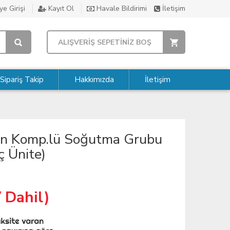
e Girişi
Kayıt Ol
Havale Bildirimi
İletişim
ALIŞVERİŞ SEPETİNİZ BOŞ
Sipariş Takip
Hakkımızda
İletişim
rin Komp.lü Soğutma Grubu
ç Ünite)
 Dahil)