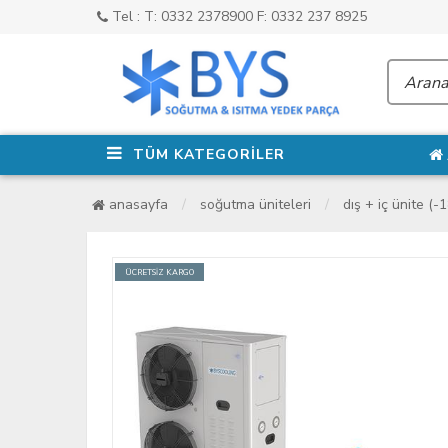
Tel : T: 0332 2378900 F: 0332 237 8925
TÜM KATEGORİLER
anasayfa
soğutma üniteleri
dış + i̇ç ünite (-
ÜCRETSİZ KARGO