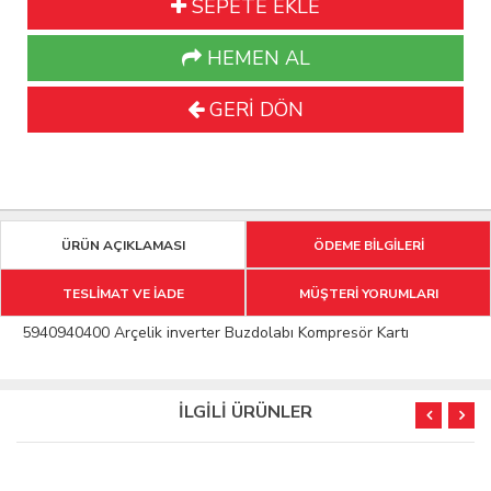
SEPETE EKLE
HEMEN AL
GERİ DÖN
ÜRÜN AÇIKLAMASI
ÖDEME BİLGİLERİ
TESLİMAT VE İADE
MÜŞTERİ YORUMLARI
5940940400 Arçelik inverter Buzdolabı Kompresör Kartı
İLGİLİ ÜRÜNLER