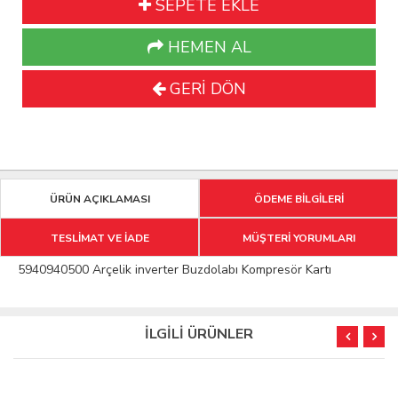
SEPETE EKLE
HEMEN AL
GERİ DÖN
ÜRÜN AÇIKLAMASI
ÖDEME BİLGİLERİ
TESLİMAT VE İADE
MÜŞTERİ YORUMLARI
5940940500 Arçelik inverter Buzdolabı Kompresör Kartı
İLGİLİ ÜRÜNLER