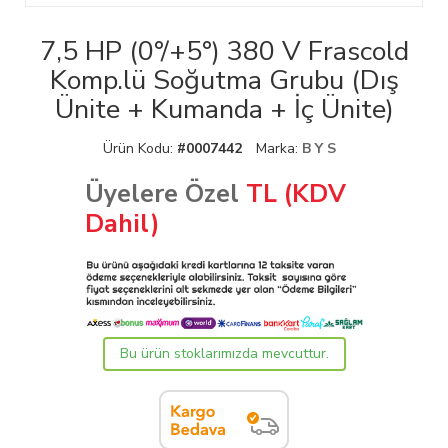
7,5 HP (0°/+5°) 380 V Frascold
Komp.lü Soğutma Grubu (Dış
Ünite + Kumanda + İç Ünite)
Ürün Kodu:
#0007442
Marka:
B Y S
Üyelere Özel
TL (KDV
Dahil)
Bu ürün stoklarımızda mevcuttur.