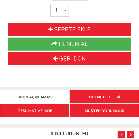
SEPETE EKLE
HEMEN AL
GERİ DÖN
ÜRÜN AÇIKLAMASI
ÖDEME BİLGİLERİ
TESLİMAT VE İADE
MÜŞTERİ YORUMLARI
İLGİLİ ÜRÜNLER