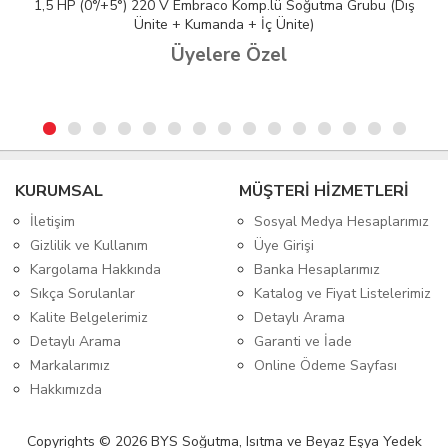
1,5 HP (0°/+5°) 220 V Embraco Komp.lü Soğutma Grubu (Dış
Ünite + Kumanda + İç Ünite)
Üyelere Özel
KURUMSAL
MÜŞTERİ HİZMETLERİ
İletişim
Sosyal Medya Hesaplarımız
Gizlilik ve Kullanım
Üye Girişi
Kargolama Hakkında
Banka Hesaplarımız
Sıkça Sorulanlar
Katalog ve Fiyat Listelerimiz
Kalite Belgelerimiz
Detaylı Arama
Detaylı Arama
Garanti ve İade
Markalarımız
Online Ödeme Sayfası
Hakkımızda
Copyrights © 2026 BYS Soğutma, Isıtma ve Beyaz Eşya Yedek